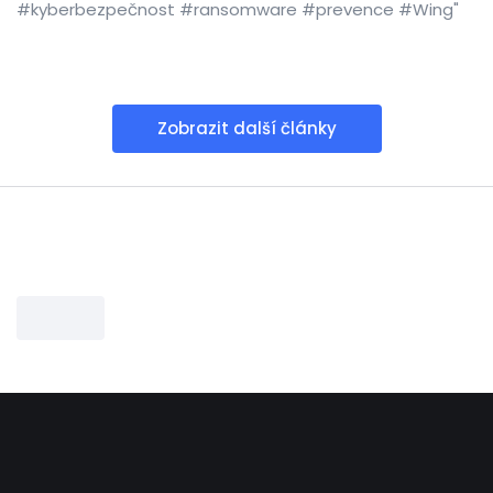
#kyberbezpečnost #ransomware #prevence #Wing"
Zobrazit další články