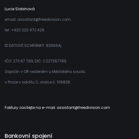
Lucie Slabinová
email: assistant@freedivision.com
tel: +420 220 972 426
ID DATOVÉ SCHRÁNKY: 836664j
IČO: 273 67 789, DIČ: CZ27367789
Zapsán v OR vedeném u Městského soudu
v Praze v oddílu C, vložce č. 108828.
Faktury zasílejte na e-mail: assistant@freedivision.com
Bankovní spojení