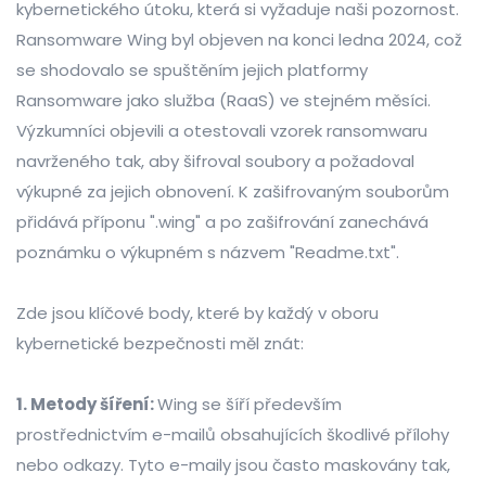
kybernetického útoku, která si vyžaduje naši pozornost.
Ransomware Wing byl objeven na konci ledna 2024, což
se shodovalo se spuštěním jejich platformy
Ransomware jako služba (RaaS) ve stejném měsíci.
Výzkumníci objevili a otestovali vzorek ransomwaru
navrženého tak, aby šifroval soubory a požadoval
výkupné za jejich obnovení. K zašifrovaným souborům
přidává příponu ".wing" a po zašifrování zanechává
poznámku o výkupném s názvem "Readme.txt".
Zde jsou klíčové body, které by každý v oboru
kybernetické bezpečnosti měl znát:
1. Metody šíření:
Wing se šíří především
prostřednictvím e-mailů obsahujících škodlivé přílohy
nebo odkazy. Tyto e-maily jsou často maskovány tak,