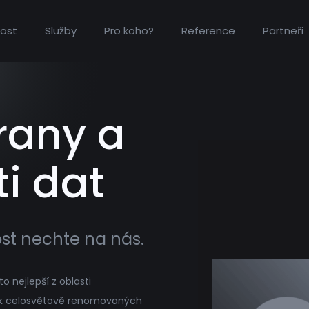
ost
Služby
Pro koho?
Reference
Partneři
rany a
i dat
ost nechte na nás.
 nejlepší z oblasti
ik celosvětově renomovaných