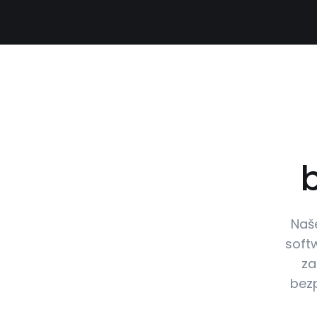
Naš
soft
za
bezp