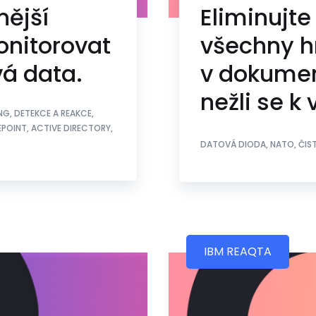
nější
Eliminujte
monitorovat
všechny h
vá data.
v dokumen
nežli se k
NG, DETEKCE A REAKCE,
REPOINT, ACTIVE DIRECTORY,
DATOVÁ DIODA, NATO, ČIS
IBM REAQTA