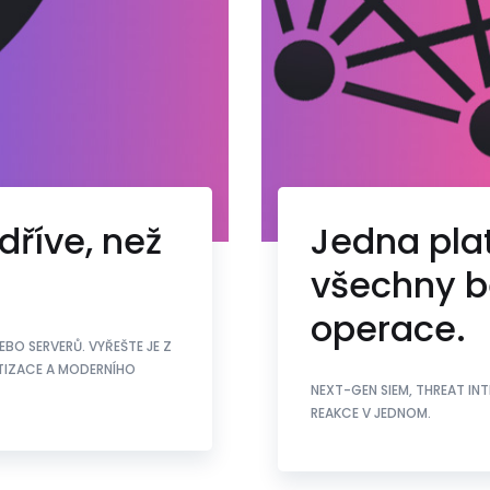
dříve, než
Jedna pla
všechny b
operace.
BO SERVERŮ. VYŘEŠTE JE Z
TIZACE A MODERNÍHO
NEXT-GEN SIEM, THREAT IN
REAKCE V JEDNOM.