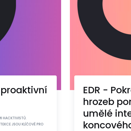
proaktivní
EDR - Pokr
hrozeb po
umělé int
I HACKTIVISTŮ.
koncovéh
TEKCE JSOU KLÍČOVÉ PRO