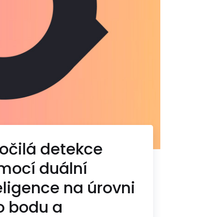
očilá detekce
mocí duální
eligence na úrovni
o bodu a