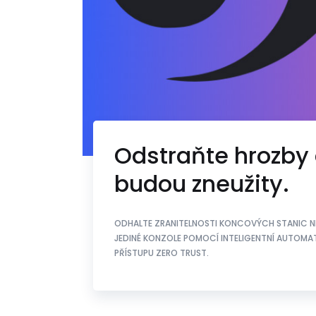
Odstraňte hrozby 
budou zneužity.
ODHALTE ZRANITELNOSTI KONCOVÝCH STANIC NE
JEDINÉ KONZOLE POMOCÍ INTELIGENTNÍ AUTOMA
PŘÍSTUPU ZERO TRUST.