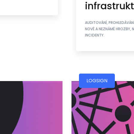
infrastruk
AUDITOVÁNÍ, PROHLEDÁVÁNÍ
NOVÉ A NEZNÁMÉ HROZBY, N
INCIDENTY.
LOGSIGN