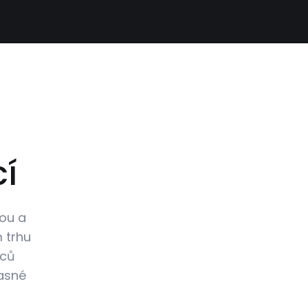
í
ou a
 trhu
bců
časné