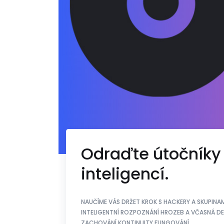
Odraďte útočníky 
inteligencí.
NAUČÍME VÁS DRŽET KROK S HACKERY A SKUPINAM
INTELIGENTNÍ ROZPOZNÁNÍ HROZEB A VČASNÁ DE
ZACHOVÁNÍ KONTINUITY FUNGOVÁNÍ.