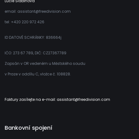
Lucie Slabinová
email: assistant@freedivision.com
tel: +420 220 972 426
ID DATOVÉ SCHRÁNKY: 836664j
IČO: 273 67 789, DIČ: CZ27367789
Zapsán v OR vedeném u Městského soudu
v Praze v oddílu C, vložce č. 108828.
Faktury zasílejte na e-mail: assistant@freedivision.com
Bankovní spojení